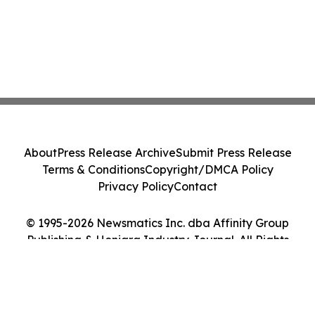
About
Press Release Archive
Submit Press Release
Terms & Conditions
Copyright/DMCA Policy
Privacy Policy
Contact
© 1995-2026 Newsmatics Inc. dba Affinity Group
Publishing & Honiara Industry Journal. All Rights
Reserved.
Cookie Settings / Your Privacy Choices